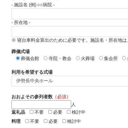
- 施設名 (例) ○○病院 -
- 所在地 -
※ 寝台車料金算出のために必要です。施設名・所在地は
葬儀式場
葬儀会館
寺院・教会
火葬場
集会所
利用を希望する式場
おおよその参列者数
（必須）
人
返礼品
不要
必要
検討中
料理
不要
必要
検討中