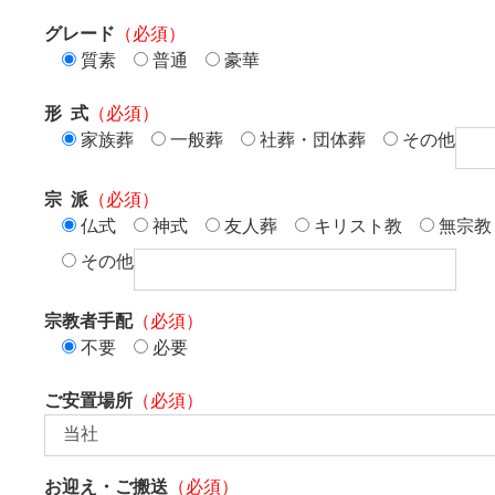
グレード
（必須）
質素
普通
豪華
形 式
（必須）
家族葬
一般葬
社葬・団体葬
その他
宗 派
（必須）
仏式
神式
友人葬
キリスト教
無宗教
その他
宗教者手配
（必須）
不要
必要
ご安置場所
（必須）
お迎え・ご搬送
（必須）