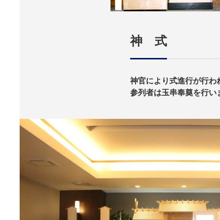
神 式
神官により式進行が行わ
参列者は玉串奉奠を行い