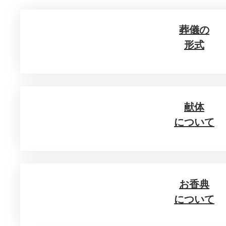
葬儀の
形式
献体
について
お香典
について